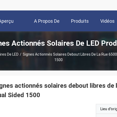
Aperçu
A Propos De
Produits
Vidéos
nes Actionnés Solaires De LED Prod
Nous
ires De LED
/
Signes Actionnés Solaires Debout Libres De La Rue 6500
1500
gnes actionnés solaires debout libres de
al Sided 1500
Lieu d'ori