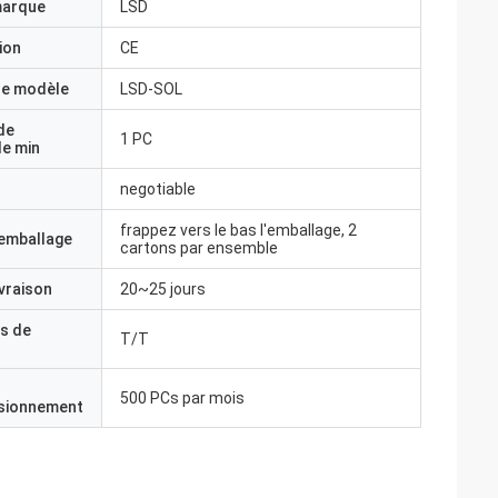
marque
LSD
ion
CE
e modèle
LSD-SOL
de
1 PC
e min
negotiable
frappez vers le bas l'emballage, 2
'emballage
cartons par ensemble
ivraison
20~25 jours
s de
T/T
500 PCs par mois
isionnement