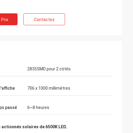
 Prix
Contactez
 R-U
Ms.Natalie d'Australie
cédent parfait,
Nous avons reçu les enseignes au néon et
envoyer un
nous les aimons.
t.
2835SMD pour 2 côtés
d'affiche
706 x 1000 millimètres
ps passé
6~8 heures
 actionnés solaires de 6500K LED
,