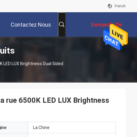
French
Contactez Nous
Demande De
uits
Soumission
K LED LUX Brightness Dual Sided
 la rue 6500K LED LUX Brightness
gine
La Chine