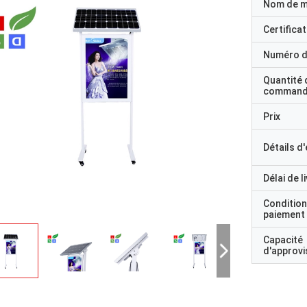
Nom de 
Certificat
Numéro d
Quantité 
command
Prix
Détails d
Délai de l
Condition
paiement
Capacité
d'approv