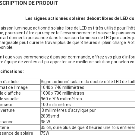
SCRIPTION DE PRODUIT
Les signes actionnés solaires debout libres de LED doub
caisson lumineux actionné solaire libre de LED est très utilisé pour l'hôt
rue, pourraient être qui respecte l'environnement et sauver la puissanc
rrait donner la puissance dans le caisson lumineux de LED jour après jou
hargeable peut durer le travail plus de que 8 heures si plein chargé. Vot
ponible.
nt que vous commenciez à passer commande, offrez svp plus d'inform
re équipe de ventes ait pu apporter une meilleure solution par selon v
cifications :
 d'article
Signe actionné solaire du double côté LED de taill
mat de l'image
1040 x 746 millimètres
le d'affiche
1000 x 706 millimètres
le visuelle
960 x 706 millimètres
isseur
100 millimètres
verture
3 millimètres d'acrylique pur
D
2835smd
ssance
35 W
terie
35 oh, dure plus de que 8 heures une fois entiè
ssance de solaire
75W