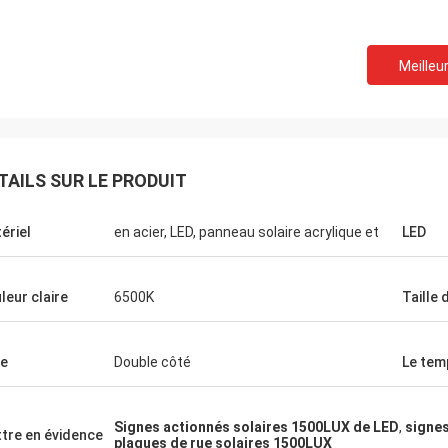
M. Jason du Canada
Meilleur
M. Mark du
ecevons le paquet, et apprécié pour
Merci pour le travail pré
r la finition de bonne qualité, vous
nous sommes prêts à t'
onnaître dès que quelque chose
nouveau PO, comme join
oulevée.
TAILS SUR LE PRODUIT
ériel
en acier, LED, panneau solaire acrylique et
LED
leur claire
6500K
Taille 
e
Double côté
Le tem
Signes actionnés solaires 1500LUX de LED
,
signes
tre en évidence
plaques de rue solaires 1500LUX