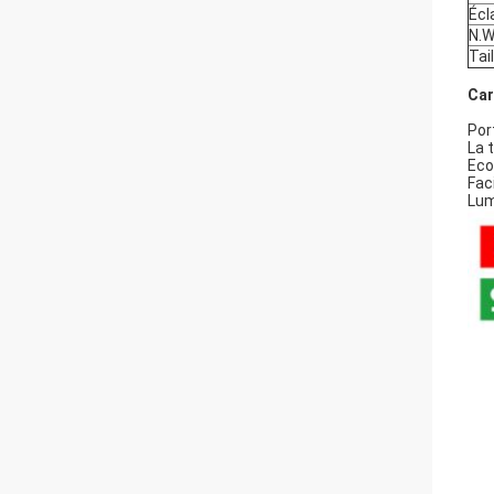
Écl
N.W
Tai
Car
Por
La 
Eco
Fac
Lum