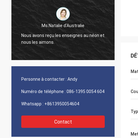
Ms.Natalie d'Australie
Nous r
Nous avons reçu les enseignes au néon et
regarde
nous les aimons.
fera c
sera s
DÉ
Mat
Personne à contacter :
Andy
Numéro de téléphone :
086-1395 0054 604
Cou
Whatsapp :
+8613950054604
Typ
Contact
Met