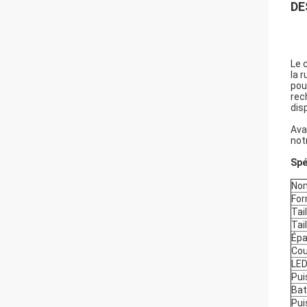
DE
Le 
la 
pou
rec
dis
Ava
not
Spé
Nom
For
Tail
Tail
Épa
Cou
LE
Pui
Bat
Pui