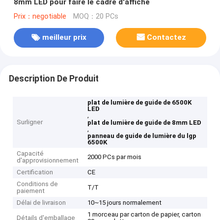
8mm LED pour faire le cadre d'affiche
Prix：negotiable
MOQ：20 PCs
meilleur prix
Contactez
Description De Produit
plat de lumière de guide de 6500K
LED
,
Surligner
plat de lumière de guide de 8mm LED
,
panneau de guide de lumière du lgp
6500K
Capacité
2000 PCs par mois
d'approvisionnement
Certification
CE
Conditions de
T/T
paiement
Délai de livraison
10~15 jours normalement
1 morceau par carton de papier, carton
Détails d'emballage