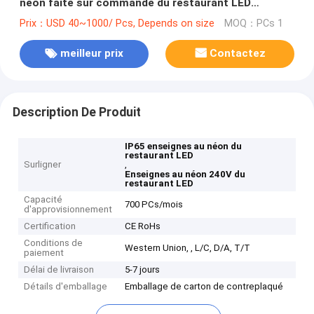
néon faite sur commande du restaurant LED
d'enseignes au néon d'IP65 classée par coutume
Prix：USD 40~1000/ Pcs, Depends on size
MOQ：PCs 1
colorée
meilleur prix
Contactez
Description De Produit
IP65 enseignes au néon du
restaurant LED
Surligner
,
Enseignes au néon 240V du
restaurant LED
Capacité
700 PCs/mois
d'approvisionnement
Certification
CE RoHs
Conditions de
Western Union, , L/C, D/A, T/T
paiement
Délai de livraison
5-7 jours
Détails d'emballage
Emballage de carton de contreplaqué