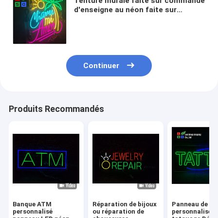
Tenture murale faite sur commande
d'enseigne au néon faite sur
commande du restaurant LED
d'enseignes au néon d'IP65 classée
par coutume colorée
Continuer
Produits Recommandés
Banque ATM
Réparation de bijoux
Panneau de né
personnalisé
ou réparation de
personnalisé p