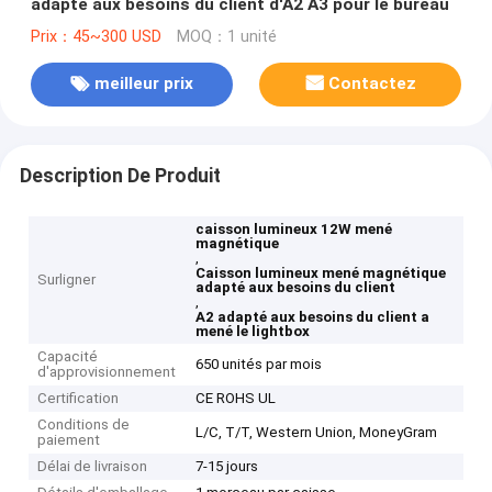
adapté aux besoins du client d'A2 A3 pour le bureau
Prix：45~300 USD
MOQ：1 unité
meilleur prix
Contactez
Description De Produit
caisson lumineux 12W mené
magnétique
,
Caisson lumineux mené magnétique
Surligner
adapté aux besoins du client
,
A2 adapté aux besoins du client a
mené le lightbox
Capacité
650 unités par mois
d'approvisionnement
Certification
CE ROHS UL
Conditions de
L/C, T/T, Western Union, MoneyGram
paiement
Délai de livraison
7-15 jours