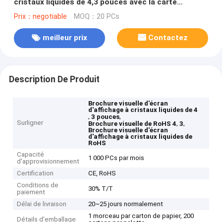
cristaux liquides de 4,3 pouces avec la carte
imprimée polychrome d'A4 A5
Prix：negotiable
MOQ：20 PCs
meilleur prix
Contactez
Description De Produit
Brochure visuelle d'écran
d'affichage à cristaux liquides de 4
,
,
3 pouces
Surligner
,
,
Brochure visuelle de RoHS 4
3
Brochure visuelle d'écran
d'affichage à cristaux liquides de
RoHS
Capacité
1 000 PCs par mois
d'approvisionnement
Certification
CE, RoHS
Conditions de
30% T/T
paiement
Délai de livraison
20~25 jours normalement
1 morceau par carton de papier, 200
Détails d'emballage