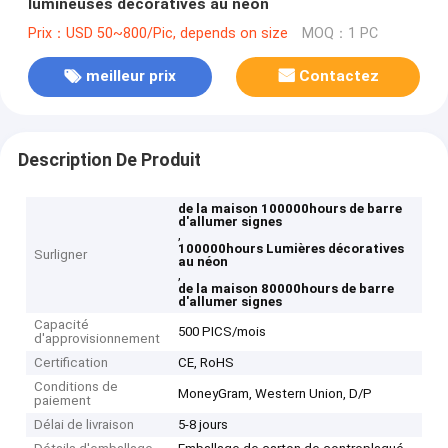
lumineuses décoratives au néon
Prix：USD 50~800/Pic, depends on size
MOQ：1 PC
meilleur prix
Contactez
Description De Produit
de la maison 100000hours de barre
d'allumer signes
,
100000hours Lumières décoratives
Surligner
au néon
,
de la maison 80000hours de barre
d'allumer signes
Capacité
500 PICS/mois
d'approvisionnement
Certification
CE, RoHS
Conditions de
MoneyGram, Western Union, D/P
paiement
Délai de livraison
5-8 jours