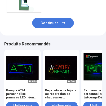
personnalisables fixées au
mur Lettre 3D Enseigne au
néon personnalisée
Continuer
Produits Recommandés
Banque ATM
Réparation de bijoux
Panneau de né
personnalisé
ou réparation de
personnalisé p
panneau LED néon
chaussures
tatouage Déco
décoration
personnalisé
intérieure et
intérieure acrylique
panneau néon LED
extérieure Pa
Meilleur prix
Meilleur prix
Meilleur p