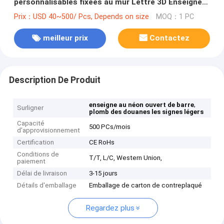
personnalisables fixées au mur Lettre 3D Enseigne
au néon personnalisée
Prix：USD 40~500/ Pcs, Depends on size
MOQ：1 PC
meilleur prix
Contactez
Description De Produit
,
enseigne au néon ouvert de barre
Surligner
plomb des douanes les signes légers
Capacité
500 PCs/mois
d'approvisionnement
Certification
CE RoHs
Conditions de
T/T, L/C, Western Union,
paiement
Délai de livraison
3-15 jours
Détails d'emballage
Emballage de carton de contreplaqué
Regardez plus