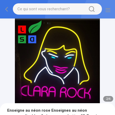
3
/
4
Enseigne au néon rose Enseignes au néon