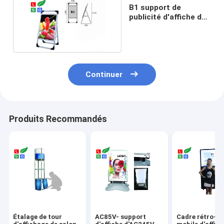
B1 support de
publicité d'affiche de
706 x de 1000mm LED
Continuer
Produits Recommandés
Étalage de tour
AC85V- support
Cadre rétro-éc