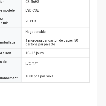
ion
CE, RoHS
e modèle
LSD-CSE
de
20 PCs
e min
Negotionable
1 morceau par carton de papier, 50
'emballage
cartons par palette
ivraison
10~15 jours
s de
L/C, T/T
1000 pcs par mois
isionnement