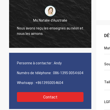
M. Jason du Canada
alie d'Australie
Nous recevons le paquet, et appré
 les enseignes au néon et
regarder la finition de bonne qualit
.
fera connaître dès que quelque c
DÉ
sera soulevée.
Mat
Personne à contacter :
Andy
Sou
Numéro de téléphone :
086-1395 0054 604
Tail
Whatsapp :
+8613950054604
Contact
LG