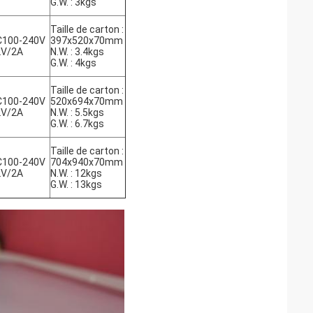
G.W. : 3kgs
Taille de carton :
C100-240V
397x520x70mm
2V/2A
N.W. : 3.4kgs
G.W. : 4kgs
Taille de carton :
C100-240V
520x694x70mm
2V/2A
N.W. : 5.5kgs
G.W. : 6.7kgs
Taille de carton :
C100-240V
704x940x70mm
2V/2A
N.W. : 12kgs
G.W. : 13kgs