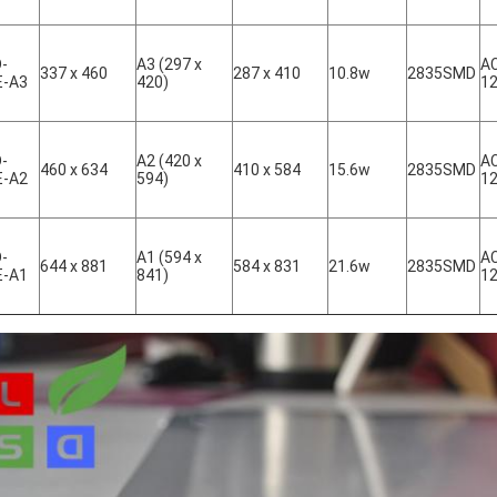
-
A3 (297 x
A
337 x 460
287 x 410
10.8w
2835SMD
E-A3
420)
1
-
A2 (420 x
A
460 x 634
410 x 584
15.6w
2835SMD
E-A2
594)
1
-
A1 (594 x
A
644 x 881
584 x 831
21.6w
2835SMD
E-A1
841)
1