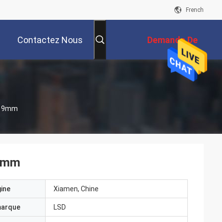
French
Contactez Nous
Demande De
Soumission
De 9mm
 9mm
gine
Xiamen, Chine
marque
LSD