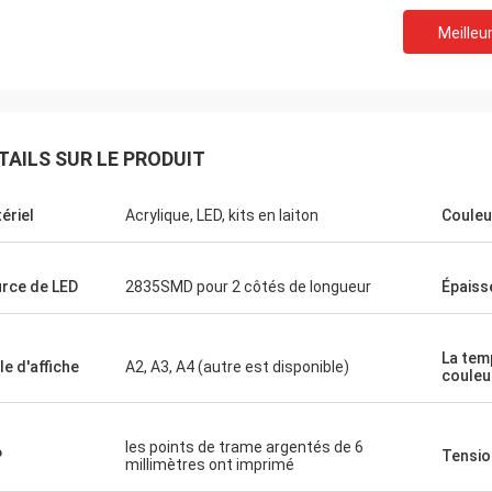
Meilleur
M. Mark du R-U
cié pour
Merci pour le travail précédent parfait,
é, vous
nous sommes prêts à t'envoyer un
hose
TAILS SUR LE PRODUIT
nouveau PO, comme joint.
ériel
Acrylique, LED, kits en laiton
Couleur
rce de LED
2835SMD pour 2 côtés de longueur
Épaiss
La tem
le d'affiche
A2, A3, A4 (autre est disponible)
couleu
les points de trame argentés de 6
P
Tension
millimètres ont imprimé