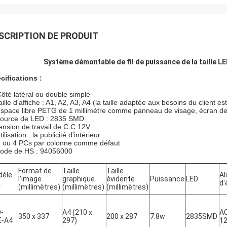
SCRIPTION DE PRODUIT
Système démontable de fil de puissance de la taille L
cifications :
ôté latéral ou double simple
aille d'affiche : A1, A2, A3, A4 (la taille adaptée aux besoins du client es
espace libre PETG de 1 millimètre comme panneau de visage, écran de
source de LED : 2835 SMD
tension de travail de C.C 12V
tilisation : la publicité d'intérieur
3 ou 4 PCs par colonne comme défaut
code de HS : 94056000
Format de
Taille
Taille
dèle
Al
l'image
graphique
évidente
Puissance
LED
.
d'
(millimètres)
(millimètres)
(millimètres)
-
A4 (210 x
A
350 x 337
200 x 287
7.8w
2835SMD
E-A4
297)
1