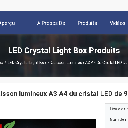
Aperçu
A Propos De
Produits
Vidéos
Nous
LED Crystal Light Box Produits
çu
/
LED Crystal Light Box
/
Caisson Lumineux A3 A4 Du Cristal LED 
isson lumineux A3 A4 du cristal LED de
Lieu d'ori
Nom de 