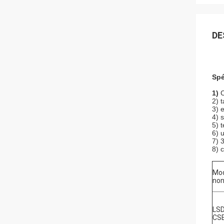
DE
Spé
1)
C
2) t
3) 
4) 
5) 
6) u
7) 
8) 
Mo
non
LSD
CS