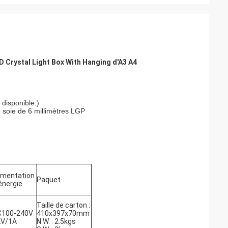
ED Crystal Light Box With Hanging d'A3 A4
t disponible.)
 soie de 6 millimètres LGP
imentation
Paquet
énergie
Taille de carton :
C100-240V
410x397x70mm
2V/1A
N.W. : 2.5kgs