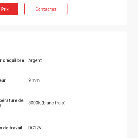
 Prix
Contactez
Ms.Natalie d'Australie
Nous avons reçu les enseignes au néon et
nous les aimons.
 d'équilibre
Argent
eur
9 mm
pérature de
8000K (blanc frais)
r
 de travail
DC12V