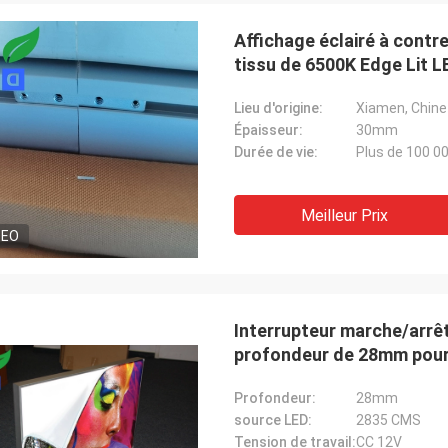
Affichage éclairé à contr
M. Jason du Canada
tissu de 6500K Edge Lit L
M. Mark du
ecevons le paquet, et apprécié pour
Merci pour le travail pré
Lieu d'origine:
Xiamen, Chine
r la finition de bonne qualité, vous
nous sommes prêts à t'
Épaisseur:
30mm
onnaître dès que quelque chose
nouveau PO, comme join
Durée de vie:
Plus de 100 0
oulevée.
Meilleur Prix
DEO
Interrupteur marche/arrêt
profondeur de 28mm pour l
de tissu d'exposition
Profondeur:
28mm
source LED:
2835 CMS
Tension de travail:
CC 12V