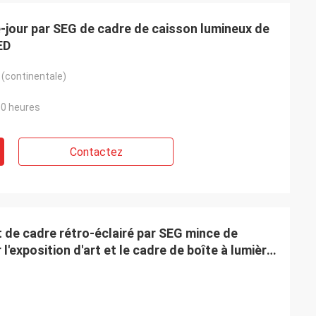
e-jour par SEG de cadre de caisson lumineux de
ED
 R-U
Ms.Natalie d'Australie
cédent parfait,
 (continentale)
Nous avons reçu les enseignes au néon et
envoyer un
nous les aimons.
t.
00 heures
Contactez
 de cadre rétro-éclairé par SEG mince de
'exposition d'art et le cadre de boîte à lumière