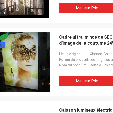
Meilleur Prix
DEO
Cadre ultra-mince de SEG
d'image de la coutume 2
Lieu d'origine:
Xiamen, Chine
Forme du produit:
rectangle ou a
Nom du produit:
Boîte à lumièr
Meilleur Prix
Caisson lumineux électriq