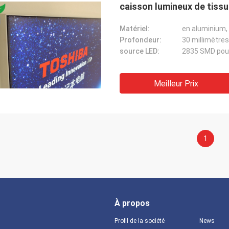
caisson lumineux de tissu
Matériel:
en aluminium, 
Profondeur:
30 millimètres
source LED:
2835 SMD pou
Meilleur Prix
1
À propos
Profil de la société
News