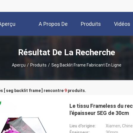
Aperçu
A Propos De
Produits
Vidéos
Nous
Résultat De La Recherche
Aperçu
/
Produits
/
Seg Backlit Frame Fabricant En Ligne
s [ seg backlit frame ] rencontre
9
produits.
Le tissu Frameless du rec
l'épaisseur SEG de 30cm
Lieu d'origine:
Xiamen, Chine
Épaisseur:
30mm