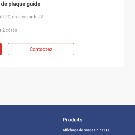
 de plaque guide
à LED, en tissu anti-UV
r 2 côtés
Contactez
Produits
Affichage de magasin de LED