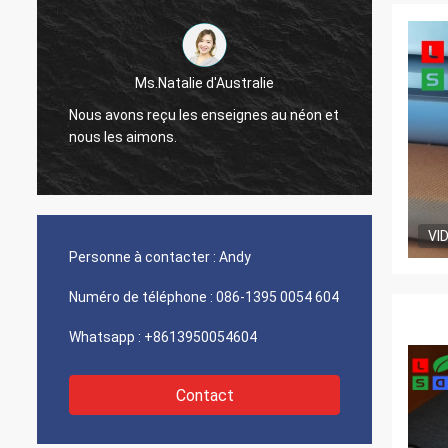
Ms.Natalie d'Australie
Nous r
Nous avons reçu les enseignes au néon et
regarde
nous les aimons.
fera c
sera s
VI
Personne à contacter :
Andy
Numéro de téléphone :
086-1395 0054 604
Whatsapp :
+8613950054604
Contact