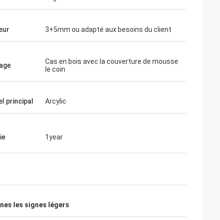
eur
3+5mm ou adapté aux besoins du client
Cas en bois avec la couverture de mousse
age
le coin
l principal
Arcylic
ie
1year
es les signes légers