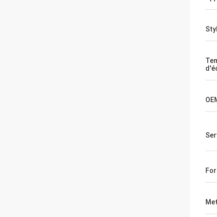
Sty
Te
d'é
OE
Ser
For
Met