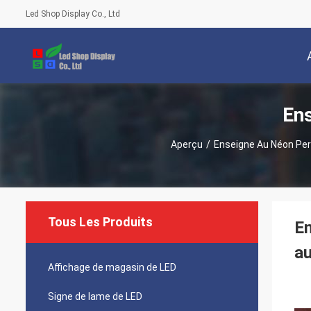
Led Shop Display Co., Ltd
Ens
Aperçu
/
Enseigne Au Néon Per
Tous Les Produits
En
au
Affichage de magasin de LED
Signe de lame de LED