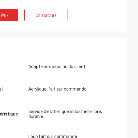
 Prix
Contactez
Ms.Natalie d'Australie
Nous avons reçu les enseignes au néon et
nous les aimons.
Adapté aux besoins du client
el
Acrylique, fait sur commande
service d'esthétique industrielle libre,
éristique
durable
Logo fait sur commande