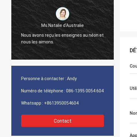
M. Jason du Canad
.Natalie d'Australie
Nous recevons le paquet, et a
eçu les enseignes au néon et
regarder la finition de bonne qu
ons.
fera connaître dès que quelq
sera soulevée.
DÉ
Cou
Personne à contacter :
Andy
Uti
Numéro de téléphone :
086-1395 0054 604
Whatsapp :
+8613950054604
Nom
Contact
App