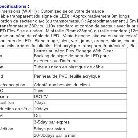
pecifications :
imensions (W X H) : Cutomized selon votre demande
Câble transparent (du signe de LED) : Approximativement 3m longs
Cordon de secteur d'a/c (du transformateur) : Approximativement 1.5m 
Transformateur 230v ou 110v standard et cordon de secteur avec la pris
LED Flex Size au néon : Mini taille (9mmx23mm) ou taille standard (
Veste au néon de câble de LED : Veste blanche laiteuse ou veste color
Couleurs de LED : Blanc rouge, bleu, vert, jaune, orange, blanc, chaud, 
Conseils arrières facultatifs : Plat acrylique transparent/noir/coloré ; Pl
Lettres au néon Flex Signage With Clear
m
Backing de signe de nom de LED pour
extérieur ou d'intérieur
on
Tube au néon en plastique de câble
nd
Panneau de PVC, feuille acrylique
lle/conception
Adapté aux besoins du client
Q
1pcs
sion
DC12V
antillon
7days
duction en série
10days
M
Oui
3-5day par exprès
édition
5days par avion
20-30days par la mer