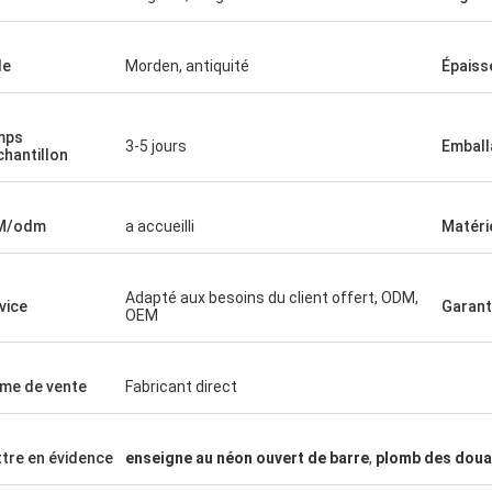
le
Morden, antiquité
Épaiss
mps
3-5 jours
Emball
chantillon
M/odm
a accueilli
Matérie
Adapté aux besoins du client offert, ODM,
vice
Garant
OEM
me de vente
Fabricant direct
tre en évidence
enseigne au néon ouvert de barre
,
plomb des douan