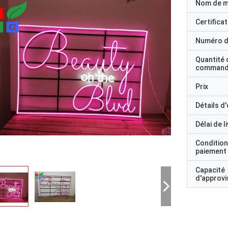
Nom de 
Certificat
Numéro d
Quantité 
command
Prix
Détails d
Délai de l
Condition
paiement
Capacité
d'approv