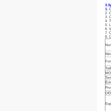
3.S
1.
D
2. 
3. 
4. 
5. 
6. 
7. 
8. 
No
Né
Fo
Tai
MO
Ten
Éch
Pro
OE
Exp