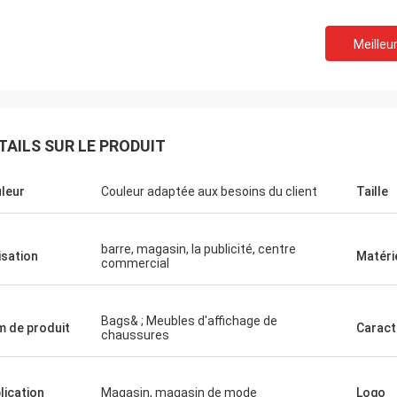
Meilleur
a
M. Mark du R-U
pprécié pour
Merci pour le travail précédent parfait,
alité, vous
nous sommes prêts à t'envoyer un
ue chose
nouveau PO, comme joint.
TAILS SUR LE PRODUIT
leur
Couleur adaptée aux besoins du client
Taille
barre, magasin, la publicité, centre
lisation
Matéri
commercial
Bags& ; Meubles d'affichage de
 de produit
Caract
chaussures
lication
Magasin, magasin de mode
Logo