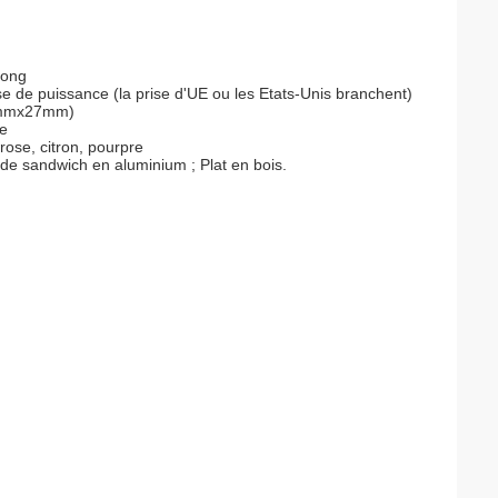
long
e de puissance (la prise d'UE ou les Etats-Unis branchent)
12mmx27mm)
ée
rose, citron, pourpre
at de sandwich en aluminium ; Plat en bois.