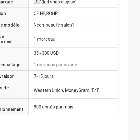
marque
LSD(led shop display)
ion
CE NE,ROHP
e modèle
Néon-beauté salon1
de
1 morceau
e min
35~300 USD
'emballage
1 morceau par caisse
ivraison
7-15 jours
s de
Western Union, MoneyGram, T/T
800 unités par mois
isionnement