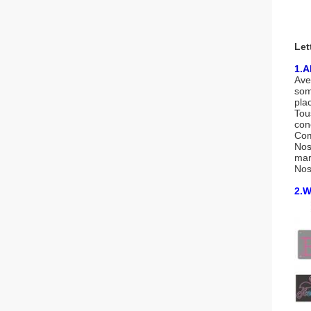
Let
1.A
Ave
som
pla
Tou
con
Com
Nos
mar
Nos
2.W