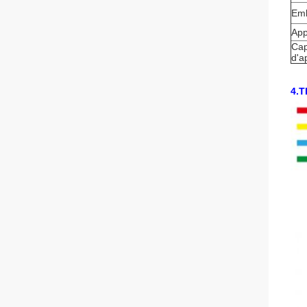
Emb
App
Cap
d'a
4.T