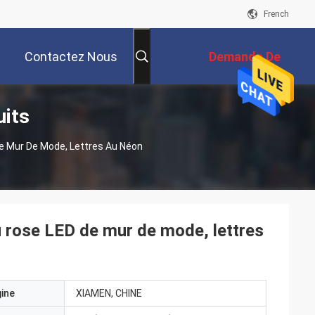
French
Contactez Nous
Demande De
uits
Soumission
e Mur De Mode, Lettres Au Néon
u rose LED de mur de mode, lettres
gine
XIAMEN, CHINE